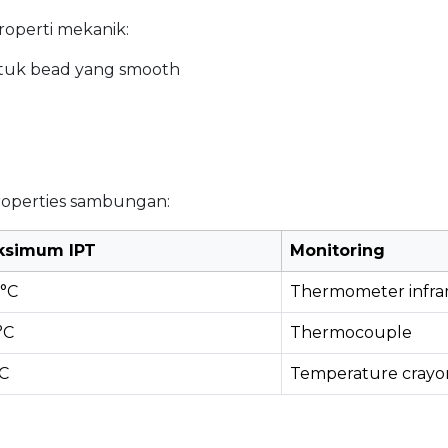
roperti mekanik:
ntuk bead yang smooth
roperties sambungan:
ksimum IPT
Monitoring
°C
Thermometer infr
°C
Thermocouple
C
Temperature crayo