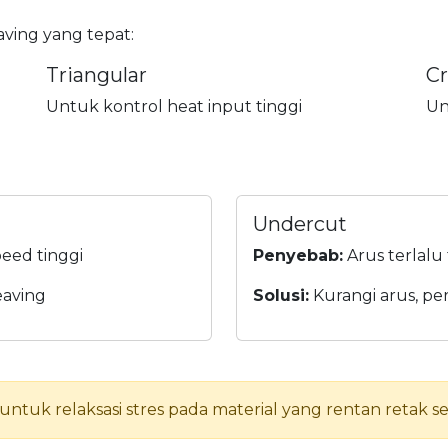
aving yang tepat:
Triangular
C
Untuk kontrol heat input tinggi
Un
Undercut
peed tinggi
Penyebab:
Arus terlalu 
eaving
Solusi:
Kurangi arus, pe
uk relaksasi stres pada material yang rentan retak sep