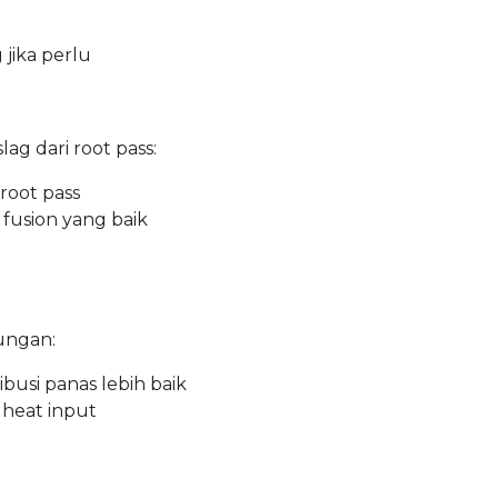
 jika perlu
ag dari root pass:
 root pass
fusion yang baik
ungan:
busi panas lebih baik
 heat input