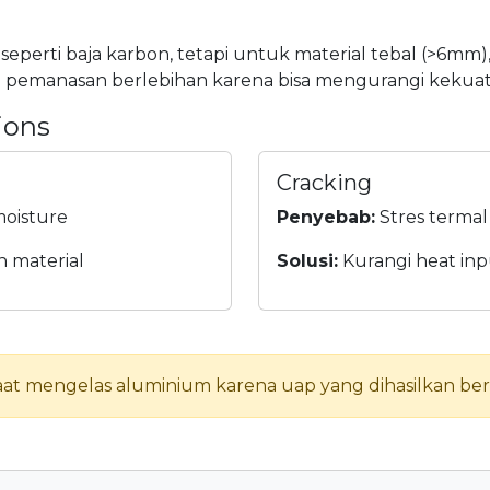
perti baja karbon, tetapi untuk material tebal (>6mm)
ari pemanasan berlebihan karena bisa mengurangi kekuat
ions
Cracking
moisture
Penyebab:
Stres termal
n material
Solusi:
Kurangi heat inp
aat mengelas aluminium karena uap yang dihasilkan be